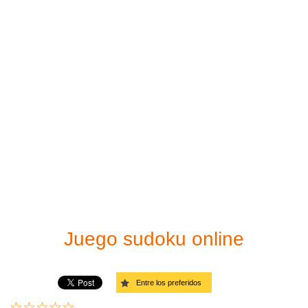
Sudoku para imprimir
Fácil
Solucionador de Sudoku
Moderado
Difícil
Muy difícil
Endiablado
Diagonal – Fácil
Diagonal – Moderado
Juego sudoku online
Diagonal – Difícil
Entre los preferidos