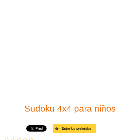
Sudoku para imprimir
Fácil
Solucionador de Sudoku
Moderado
Difícil
Muy difícil
Endiablado
Diagonal – Fácil
Diagonal – Moderado
Sudoku 4x4 para niños
Diagonal – Difícil
Entre los preferidos