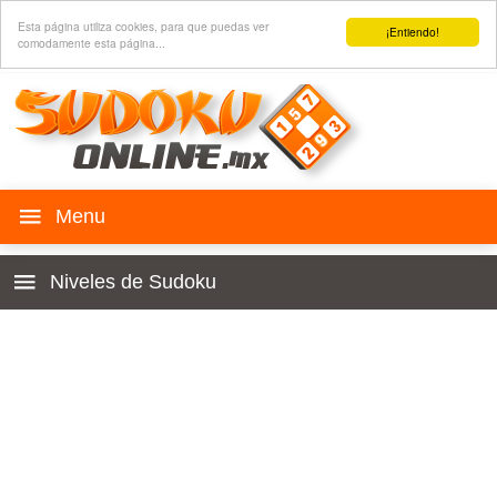
Esta página utiliza cookies, para que puedas ver
¡Entiendo!
comodamente esta página...
Juega SUDOKU
Niveles de Sudoku
Historia
4x4 para niños
Reglas
Principiante
Sudoku para web
Muy fácil