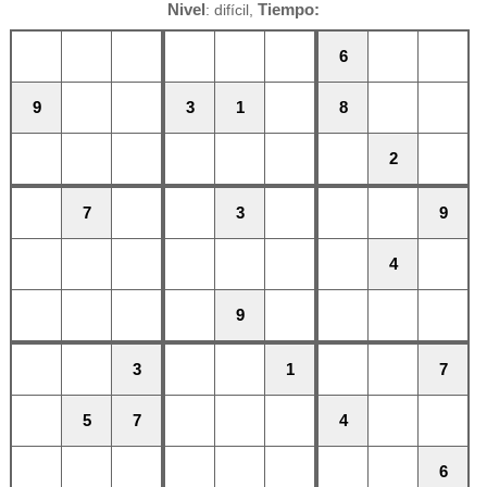
Nivel
Tiempo:
: difícil,
6
9
3
1
8
2
7
3
9
4
9
3
1
7
5
7
4
6