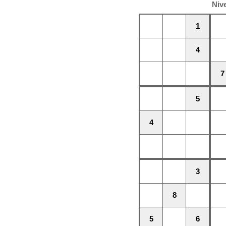
Nive
1
4
7
5
4
3
8
5
6