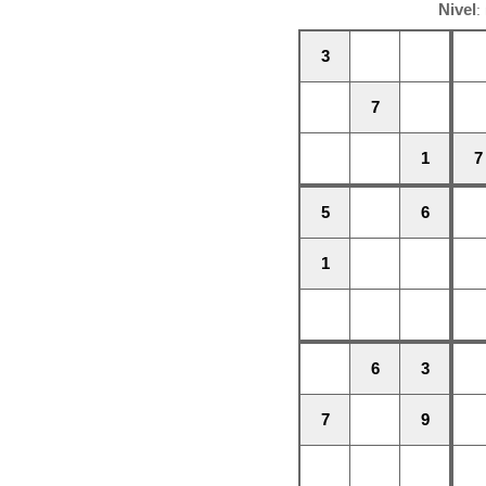
Nivel
:
3
7
1
7
5
6
1
6
3
7
9