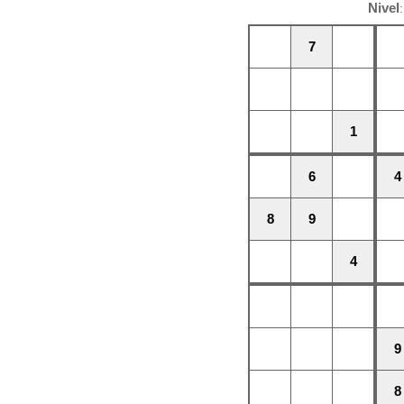
Nivel
7
1
6
4
8
9
4
9
8